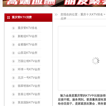
您现在的位置：
重庆十大KTV排名
>
重庆荤KTV消费
点评
重庆荤KTV排名
新船堤KTV会所
金紫薇KTV会所
山茶花KTV会所
万国公馆KTV会所
环球一号KTV会所
北滨一号KTV会所
翡翠明珠KTV会所
首座公馆KTV会所
魅力金座是重庆荤的KTV中比较放
应接不暇。服务周到。要质量美眉有
英皇国际KTV会所
给你丢面子。是家庭朋友聚会，商务