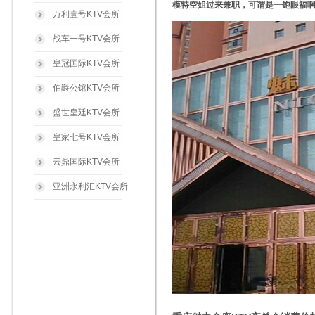
模特空姐过来兼职，可谓是一饱眼福
万利壹号KTV会所
战车一号KTV会所
皇冠国际KTV会所
伯爵公馆KTV会所
盛世皇廷KTV会所
皇家七号KTV会所
云鼎国际KTV会所
亚洲永利汇KTV会所