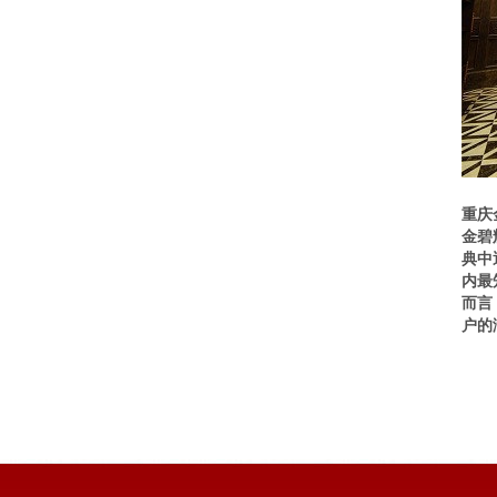
重庆
金碧
典中
内最
而言
户的