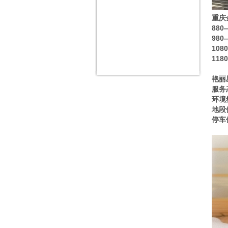
重庆
88
98
10
11
艳丽
服务
环境
地段
停车