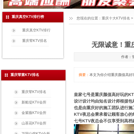
重庆真空KTV排行榜
您现在的位置：
重庆十大KTV排名
>
重庆真空KTV排行
重庆荤KTV排名
无限诚意！重庆
作者：管
重庆荤素KTV排名
摘要：
本文为你介绍重庆颜值高好玩的
重庆荤KTV排名
皇家七号是重庆颜值高好玩的K
设计设计均由知名设计师根据包
新船堤KTV会所
也是由重庆好的施工团队进行施
金紫薇KTV会所
KTV夜总会秉承着让顾客放心
七号KTV夜总会不仅享受到高
山茶花KTV会所
万国公馆KTV会所