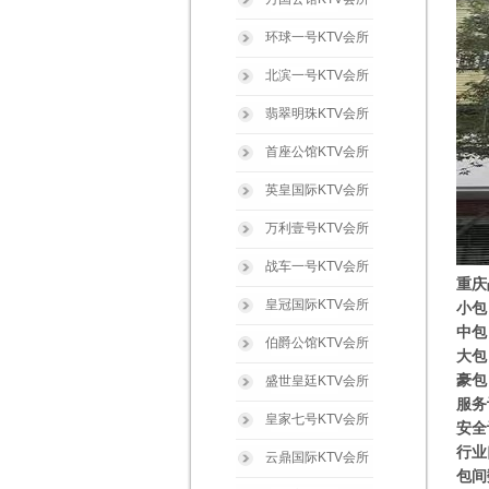
环球一号KTV会所
北滨一号KTV会所
翡翠明珠KTV会所
首座公馆KTV会所
英皇国际KTV会所
万利壹号KTV会所
战车一号KTV会所
重庆
皇冠国际KTV会所
小包
中包
伯爵公馆KTV会所
大包
豪包
盛世皇廷KTV会所
服务
皇家七号KTV会所
安全
行业
云鼎国际KTV会所
包间